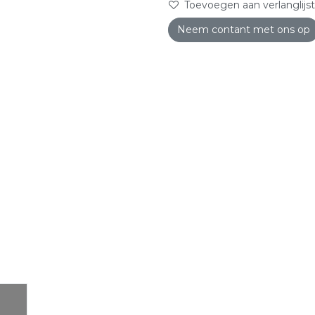
Toevoegen aan verlanglijst
Neem contant met ons op
abc