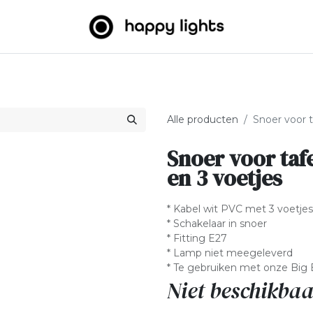
htslingers
Big balls
Outdoor
Over ons
B2B
Alle producten
Snoer voor 
Snoer voor taf
en 3 voetjes
* Kabel wit PVC met 3 voetjes
* Schakelaar in snoer
* Fitting E27
* Lamp niet meegeleverd
* Te gebruiken met onze Big B
Niet beschikbaa