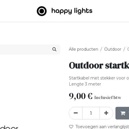
htslingers
Big balls
Outdoor
Over ons
B2B
Alle producten
Outdoor
Outdoor startk
Startkabel met stekker voor o
Lengte 3 meter
9,00
€
Inclusief btw
Toevoegen aan verlanglijst