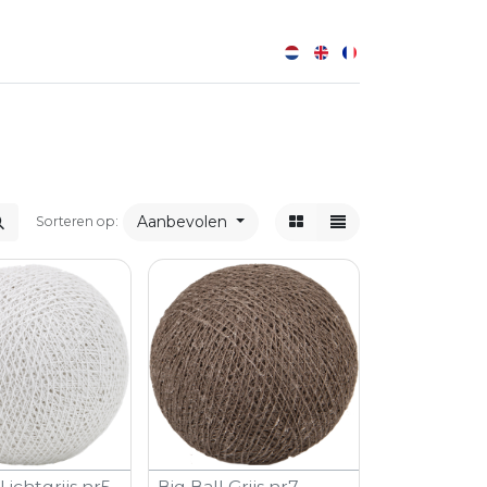
0
Aanbevolen
Sorteren op:
 Lichtgrijs nr5
Big Ball Grijs nr7