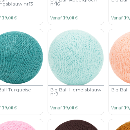
ngsblauw nr13
nr16
39,00
€
39,00
€
39
f
Vanaf
Vanaf
Ball Turquoise
Big Ball Hemelsblauw
Big Bal
nr9
39,00
€
39,00
€
39
f
Vanaf
Vanaf