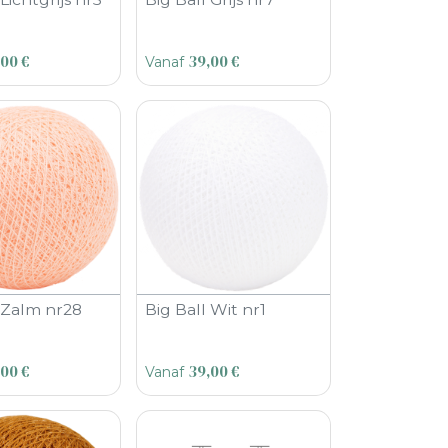
,00
€
39,00
€
Vanaf
l Zalm nr28
Big Ball Wit nr1
,00
€
39,00
€
Vanaf