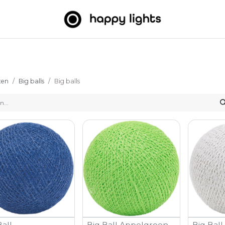
htslingers
Big balls
Outdoor
Over ons
B2B
ten
Big balls
Big balls
Ball
Big Ball Appelgroen
Big Ball