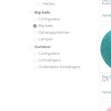
Koni
Hartjes
Big balls
Vana
Configurator
Big balls
Ophangsystemen
Lampen
Outdoor
Configurator
Lichtslingers
Onderdelen lichtslingers
Big 
nr11
Vana