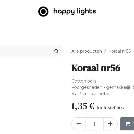
htslingers
Big balls
Outdoor
Over ons
B2B
Alle producten
Koraal nr56
Koraal nr56
Cotton balls
Voorgesneden - gemakkelijk 
6 à 7 cm diameter
1,35
€
Inclusief btw