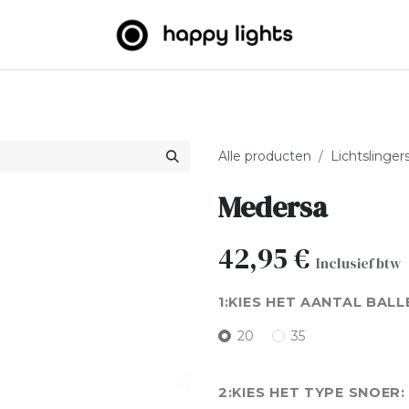
htslingers
Big balls
Outdoor
Over ons
B2B
Alle producten
Lichtslinger
Medersa
42,95
€
Inclusief btw
KIES HET AANTAL BALL
20
35
KIES HET TYPE SNOER: