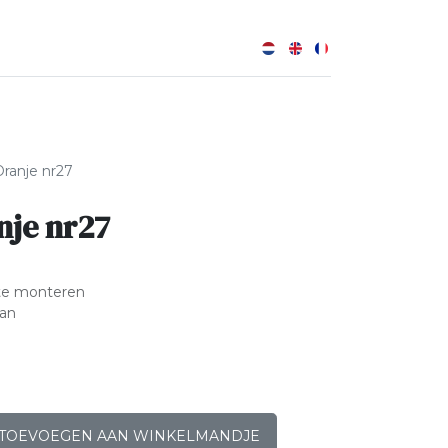
0
ranje nr27
nje nr27
te monteren
aan
TOEVOEGEN AAN WINKELMANDJE