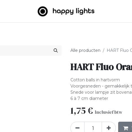
htslingers
Big balls
Outdoor
Over ons
B2B
Alle producten
HART Fluo O
HART Fluo Ora
Cotton balls in hartvorm
Voorgesneden - gemakkelijk 
Snede voor lampje zit boven
6 à 7 cm diameter
1,75
€
Inclusief btw