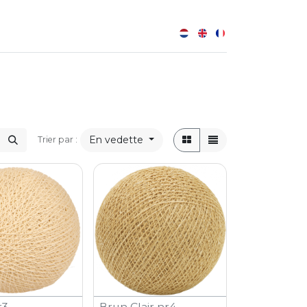
0
B
En vedette
Trier par :
r3
Brun Clair nr4