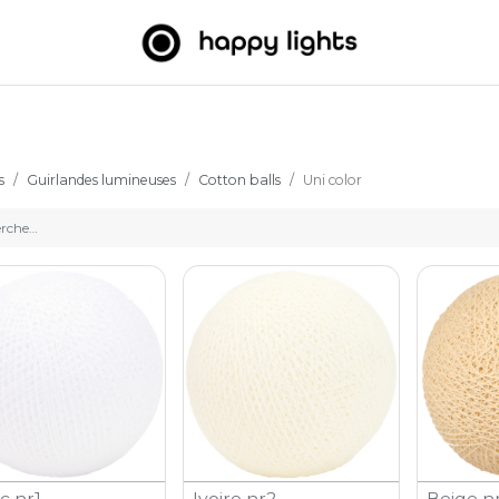
umineuses
Big Balls
Extérieur
À propos de nous
B2
s
Guirlandes lumineuses
Cotton balls
Uni color
c nr1
Ivoire nr2
Beige n