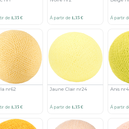
1,35
€
1,35
€
tir de
Á partir de
Á partir 
lla nr62
Jaune Clair nr24
Anis nr
1,35
€
1,35
€
tir de
Á partir de
Á partir 