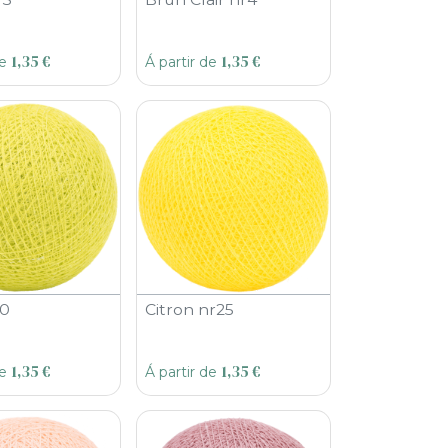
1,35
€
1,35
€
de
Á partir de
40
Citron nr25
1,35
€
1,35
€
de
Á partir de