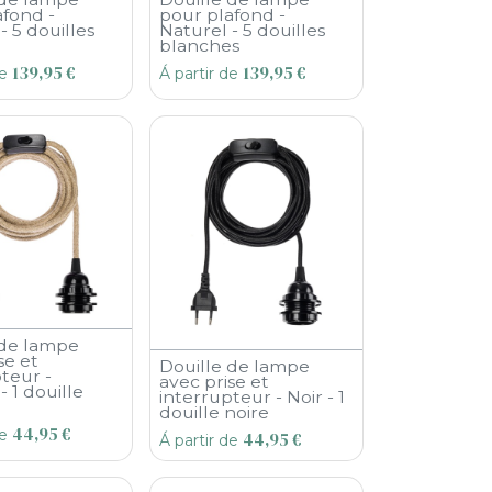
afond -
pour plafond -
- 5 douilles
Naturel - 5 douilles
blanches
139,95
€
139,95
€
de
Á partir de
 de lampe
se et
Douille de lampe
teur -
avec prise et
- 1 douille
interrupteur - Noir - 1
douille noire
44,95
€
de
44,95
€
Á partir de