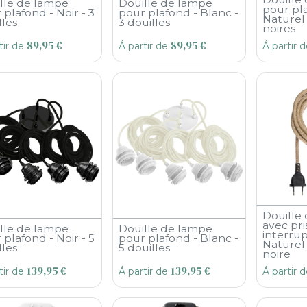
lle de lampe
Douille de lampe
pour pl
 plafond - Noir - 3
pour plafond - Blanc -
Naturel 
lles
3 douilles
noires
89,95
€
89,95
€
tir de
Á partir de
Á partir 
Douille
avec pri
lle de lampe
Douille de lampe
interrup
 plafond - Noir - 5
pour plafond - Blanc -
Naturel 
lles
5 douilles
noire
139,95
€
139,95
€
tir de
Á partir de
Á partir 