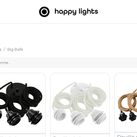
umineuses
Big Balls
Extérieur
À propos de nous
B2
s
Big Balls
Douille