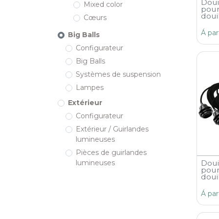
Doui
Mixed color
pour
doui
Cœurs
Á par
Big Balls
Configurateur
Big Balls
Systèmes de suspension
Lampes
Extérieur
Configurateur
Extérieur / Guirlandes
lumineuses
Pièces de guirlandes
Doui
lumineuses
pour
doui
Á par