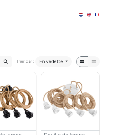
0
B
En vedette
Trier par :
 de lampe
Douille de lampe