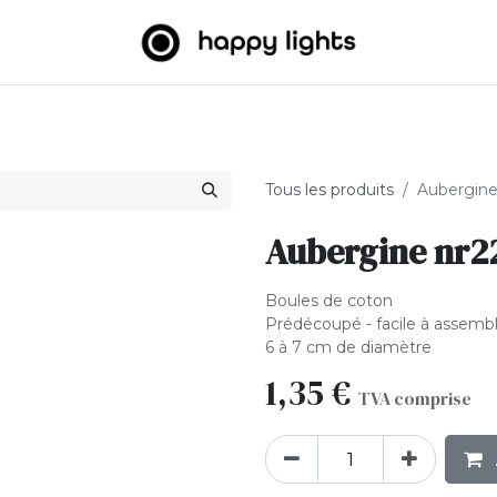
umineuses
Big Balls
Extérieur
À propos de nous
B2
Tous les produits
Aubergine
Aubergine nr2
Boules de coton
Prédécoupé - facile à assemb
6 à 7 cm de diamètre
1,35
€
TVA comprise