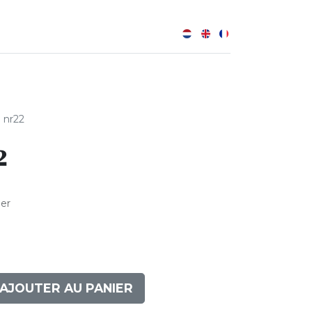
0
B
 nr22
2
ler
AJOUTER AU PANIER