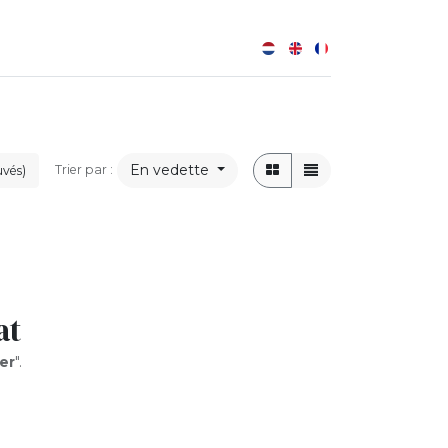
0
B
En vedette
Trier par :
uvés)
at
er
".