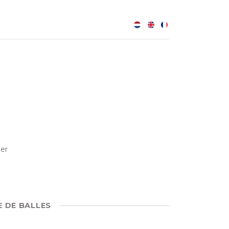
0
B
ler
E DE BALLES