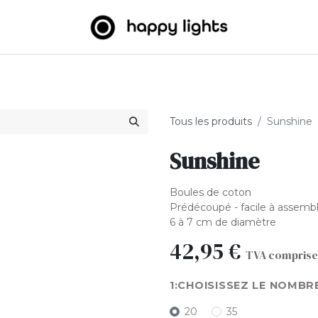
umineuses
Big Balls
Extérieur
À propos de nous
B2
Tous les produits
Sunshine
Sunshine
Boules de coton
Prédécoupé - facile à assemb
6 à 7 cm de diamètre
42,95
€
TVA comprise
CHOISISSEZ LE NOMBR
20
35