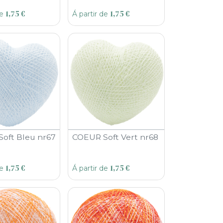
1,75
€
1,75
€
de
Á partir de
oft Bleu nr67
COEUR Soft Vert nr68
1,75
€
1,75
€
de
Á partir de