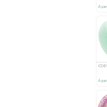
Á par
COEU
Á par