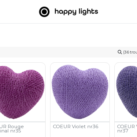
umineuses
Big Balls
Extérieur
À propos de nous
B2
(36 tro
UR Rouge
COEUR Violet nr36
COEUR V
inal nr35
nr37