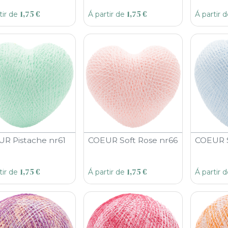
1,75
€
1,75
€
tir de
Á partir de
Á partir 
R Pistache nr61
COEUR Soft Rose nr66
COEUR S
1,75
€
1,75
€
tir de
Á partir de
Á partir 