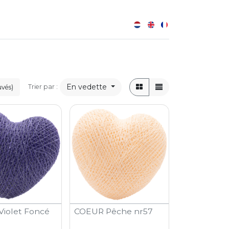
0
B
En vedette
Trier par :
uvés)
iolet Foncé
COEUR Pêche nr57