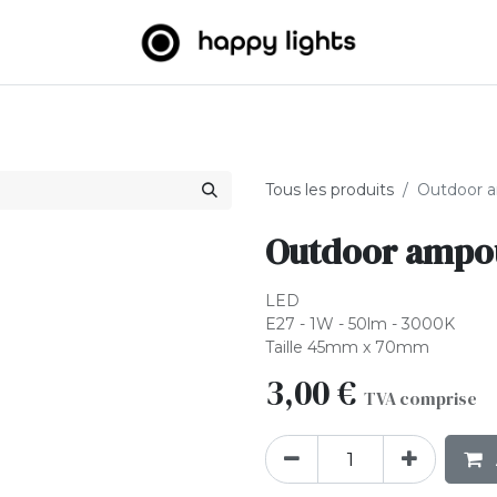
umineuses
Big Balls
Extérieur
À propos de nous
B2
Tous les produits
Outdoor 
Outdoor ampou
LED
E27 - 1W - 50lm - 3000K
Taille 45mm x 70mm
3,00
€
TVA comprise