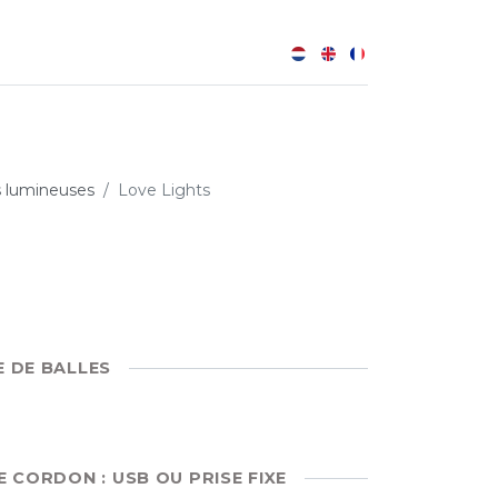
0
B
s lumineuses
Love Lights
E DE BALLES
E CORDON : USB OU PRISE FIXE