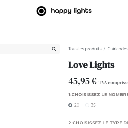
umineuses
Big Balls
Extérieur
À propos de nous
B2
Tous les produits
Guirlande
Love Lights
45,95
€
TVA comprise
CHOISISSEZ LE NOMBR
20
35
CHOISISSEZ LE TYPE D