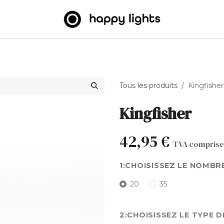
umineuses
Big Balls
Extérieur
À propos de nous
B2
Tous les produits
Kingfisher
Kingfisher
42,95
€
TVA comprise
CHOISISSEZ LE NOMBR
20
35
CHOISISSEZ LE TYPE D