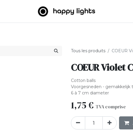
umineuses
Big Balls
Extérieur
À propos de nous
B2
Tous les produits
COEUR Viol
COEUR Violet C
Cotton balls
Voorgesneden - gemakkelijk 
6 à 7 cm diameter
1,75
€
TVA comprise