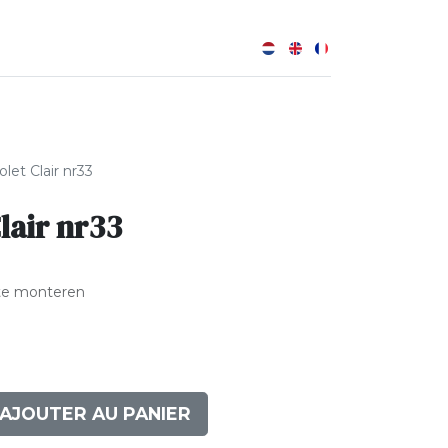
0
B
et Clair nr33
lair nr33
te monteren
AJOUTER AU PANIER