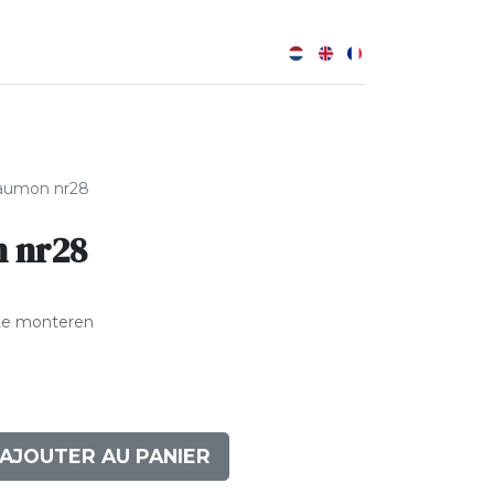
0
B
umon nr28
 nr28
te monteren
AJOUTER AU PANIER