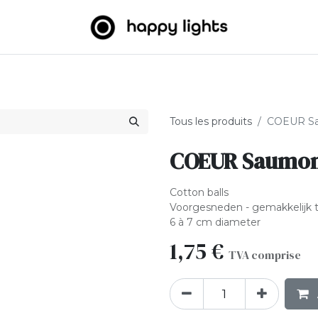
umineuses
Big Balls
Extérieur
À propos de nous
B2
Tous les produits
COEUR Sa
COEUR Saumon
Cotton balls
Voorgesneden - gemakkelijk 
6 à 7 cm diameter
1,75
€
TVA comprise