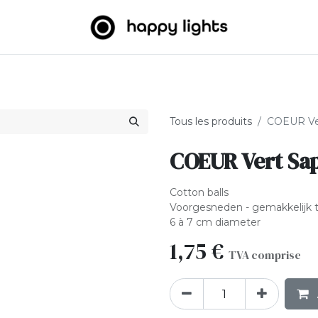
umineuses
Big Balls
Extérieur
À propos de nous
B2
Tous les produits
COEUR Ver
COEUR Vert Sap
Cotton balls
Voorgesneden - gemakkelijk 
6 à 7 cm diameter
1,75
€
TVA comprise