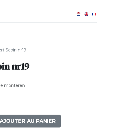
0
B
t Sapin nr19
in nr19
te monteren
AJOUTER AU PANIER