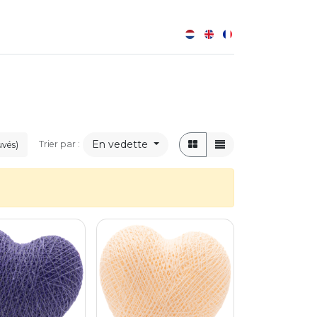
0
B
En vedette
Trier par :
uvés)