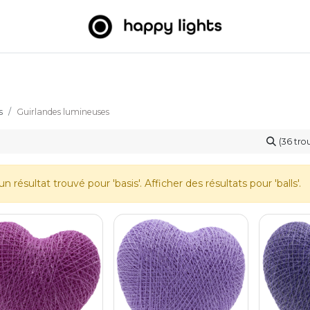
umineuses
Big Balls
Extérieur
À propos de nous
B2
s
Guirlandes lumineuses
(36 tro
n résultat trouvé pour '
basis
'. Afficher des résultats pour '
balls
'.