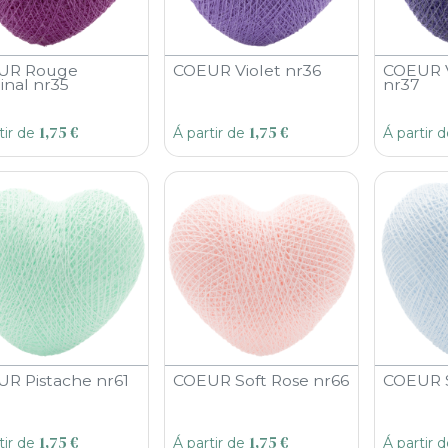
UR Rouge
COEUR Violet nr36
COEUR V
inal nr35
nr37
1,75
€
1,75
€
tir de
Á partir de
Á partir 
R Pistache nr61
COEUR Soft Rose nr66
COEUR S
1,75
€
1,75
€
tir de
Á partir de
Á partir 