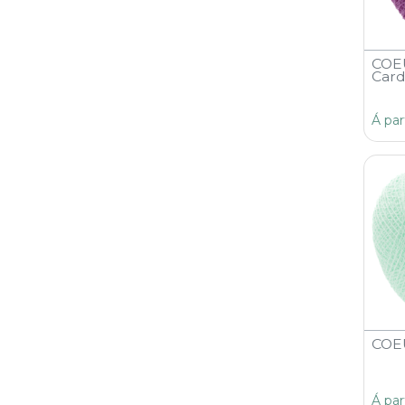
COE
Card
Á par
COEU
Á par