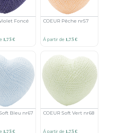
iolet Foncé
COEUR Pêche nr57
1,75
€
1,75
€
de
Á partir de
oft Bleu nr67
COEUR Soft Vert nr68
1,75
€
1,75
€
de
Á partir de