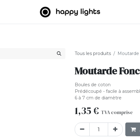
umineuses
Big Balls
Extérieur
À propos de nous
B2
Tous les produits
Moutarde 
Moutarde Fonc
Boules de coton
Prédécoupé - facile à assemb
6 à 7 cm de diamètre
1,35
€
TVA comprise