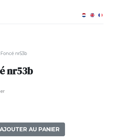
0
B
Foncé nr53b
é nr53b
ler
AJOUTER AU PANIER