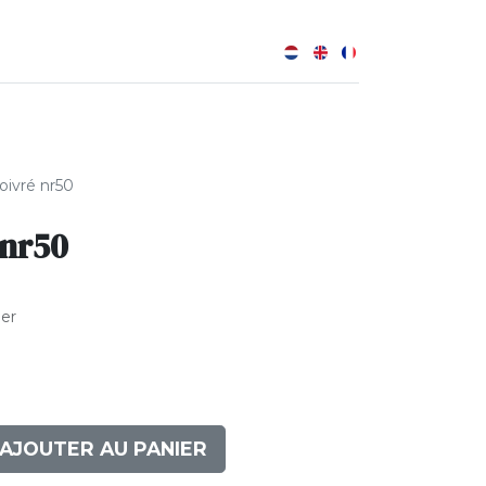
0
B
ivré nr50
 nr50
ler
AJOUTER AU PANIER