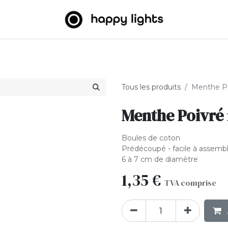
umineuses
Big Balls
Extérieur
À propos de nous
B2
Tous les produits
Menthe Po
Menthe Poivré
Boules de coton
Prédécoupé - facile à assemb
6 à 7 cm de diamètre
1,35
€
TVA comprise