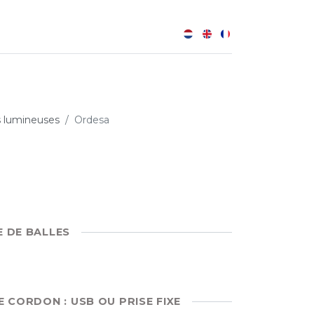
0
B
s lumineuses
Ordesa
E DE BALLES
E CORDON : USB OU PRISE FIXE