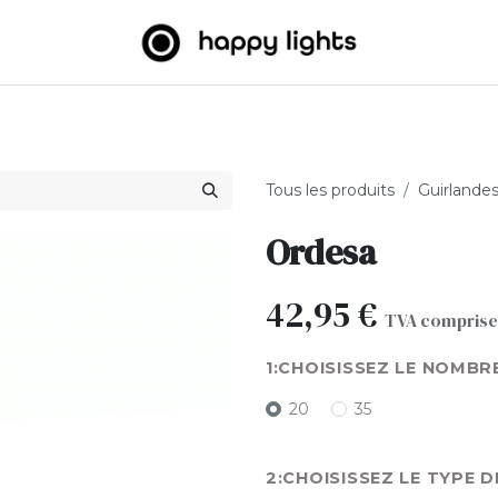
umineuses
Big Balls
Extérieur
À propos de nous
B2
Tous les produits
Guirlande
Ordesa
42,95
€
TVA comprise
CHOISISSEZ LE NOMBR
20
35
CHOISISSEZ LE TYPE D