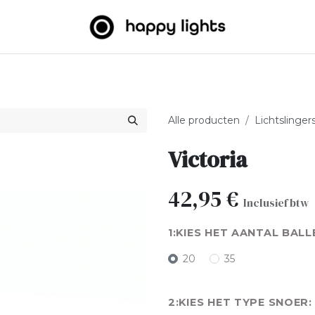
htslingers
Big balls
Outdoor
Over ons
B2B
Alle producten
Lichtslinger
Victoria
42,95
€
Inclusief btw
KIES HET AANTAL BALL
20
35
KIES HET TYPE SNOER: