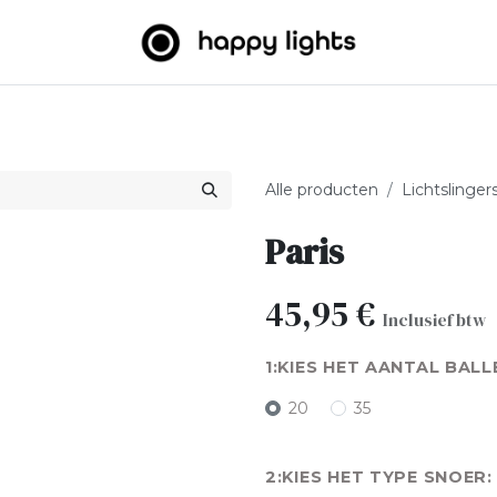
htslingers
Big balls
Outdoor
Over ons
B2B
Alle producten
Lichtslinger
Paris
45,95
€
Inclusief btw
KIES HET AANTAL BALL
20
35
KIES HET TYPE SNOER: