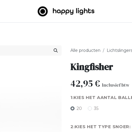
htslingers
Big balls
Outdoor
Over ons
B2B
Alle producten
Lichtslinger
Kingfisher
42,95
€
Inclusief btw
KIES HET AANTAL BALL
20
35
KIES HET TYPE SNOER: