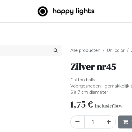
htslingers
Big balls
Outdoor
Over ons
B2B
Alle producten
Uni color
Zilver nr45
Cotton balls
Voorgesneden - gemakkelijk 
6 à 7 cm diameter
1,75
€
Inclusief btw