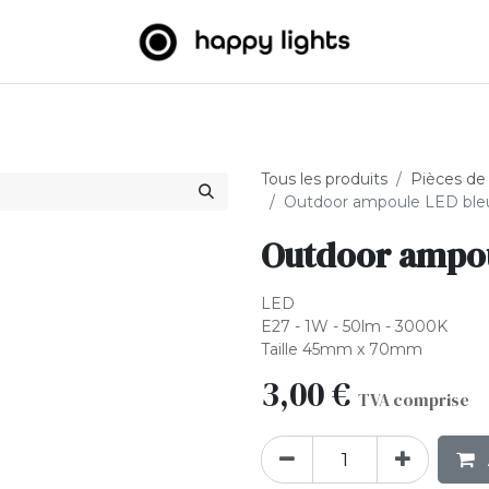
umineuses
Big Balls
Extérieur
À propos de nous
B2
Tous les produits
Pièces de
Outdoor ampoule LED ble
Outdoor ampou
LED
E27 - 1W - 50lm - 3000K
Taille 45mm x 70mm
3,00
€
TVA comprise