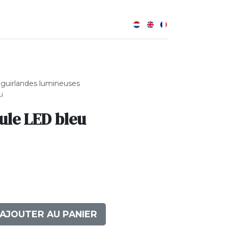
0
B
 guirlandes lumineuses
u
le LED bleu
AJOUTER AU PANIER