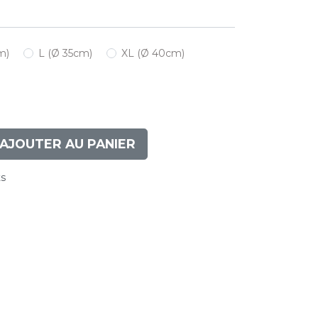
m)
L (Ø 35cm)
XL (Ø 40cm)
AJOUTER AU PANIER
ts