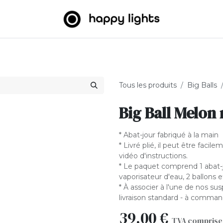
umineuses
Big Balls
Extérieur
À propos de nous
B2
Tous les produits
Big Balls
Big Ball Melon
* Abat-jour fabriqué à la main
* Livré plié, il peut être facile
vidéo d'instructions.
* Le paquet comprend 1 abat-jo
vaporisateur d'eau, 2 ballons e
* À associer à l'une de nos su
livraison standard - à comma
39,00
€
TVA comprise