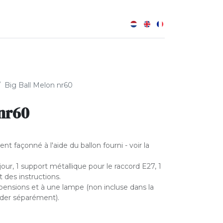
0
B
Big Ball Melon nr60
 nr60
ment façonné à l'aide du ballon fourni - voir la
ur, 1 support métallique pour le raccord E27, 1
t des instructions.
spensions et à une lampe (non incluse dans la
nder séparément).