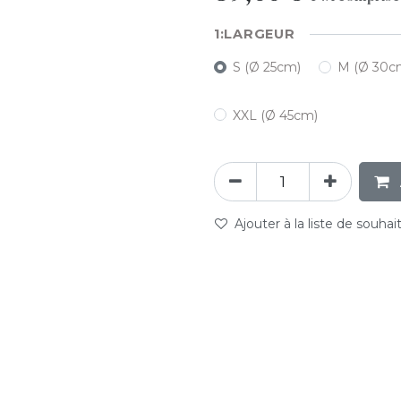
LARGEUR
S (Ø 25cm)
M (Ø 30c
XXL (Ø 45cm)
Ajouter à la liste de souhai
abc